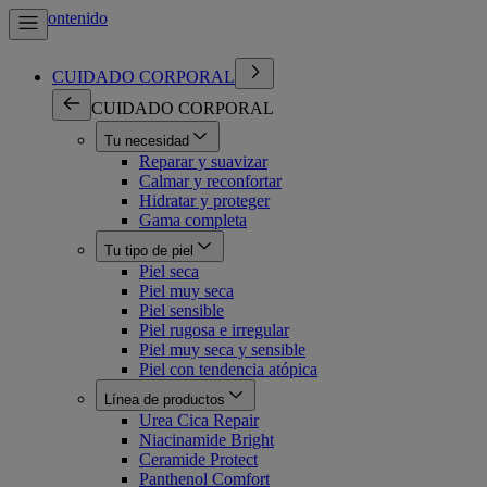
Ir al contenido
CUIDADO CORPORAL
CUIDADO CORPORAL
Tu necesidad
Reparar y suavizar
Calmar y reconfortar
Hidratar y proteger
Gama completa
Tu tipo de piel
Piel seca
Piel muy seca
Piel sensible
Piel rugosa e irregular
Piel muy seca y sensible
Piel con tendencia atópica
Línea de productos
Urea Cica Repair
Niacinamide Bright
Ceramide Protect
Panthenol Comfort