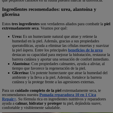
que pequeños cambios en tu rutina pueden marcar la diferencia.
Ingredientes recomendados: urea, alantoína y
glicerina
Estos
tres ingredientes
son verdaderos aliados para combatir la
piel
extremadamente seca
. Veamos por qué:
Urea:
Es un humectante natural que atrae y retiene la
humedad en la piel. Además, gracias a sus propiedades
queratolíticas, ayuda a eliminar las células muertas y suavizar
la piel áspera. Entre los principales
beneficios de la urea
destacan su capacidad para mejorar la hidratación, restaurar la
barrera cutánea y aportar una sensación de confort inmediato.
Alantoína:
Con propiedades calmantes, ayuda a aliviar, al
tiempo que favorece la regeneración de la piel.
Glicerina:
Un potente humectante que atrae la humedad del
ambiente y la lleva a la piel. Además, fortalece la barrera
cutánea y la protege frente a las agresiones externas.
Para un
cuidado completo de la piel
extremadamente seca, te
recomendamos nuestra
Pomada
reparadora 10 en 1 Cica
Repair+
. Su fórmula rica en ingredientes nutritivos y reparadores
ayuda a
calmar, hidratar y proteger
tu piel, dejándola suave,
confortable y visiblemente saludable.