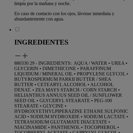
limpia por la mañana y noche.
En caso de contacto con los ojos, lávense inmediata y
abundantemente con agua.
INGREDIENTES
880330 29 - INGREDIENTS: AQUA / WATER • UREA •
GLYCERIN • DIMETHICONE • PARAFFINUM
LIQUIDUM / MINERAL OIL • PROPYLENE GLYCOL •
BUTYROSPERMUM PARKII BUTTER / SHEA
BUTTER • CETEARYL ALCOHOL • ALCOHOL
DENAT. • ZEA MAYS STARCH / CORN STARCH •
HELIANTHUS ANNUUS SEED OIL / SUNFLOWER
SEED OIL • GLYCERYL STEARATE • PEG-100
STEARATE • GLYCINE •
HYDROXYETHYLPIPERAZINE ETHANE SULFONIC
ACID • SODIUM HYDROXIDE • SODIUM LACTATE •
TETRASODIUM GLUTAMATE DIACETATE •
NIACINAMIDE • PANTHENOL • TOCOPHEROL •
TOCOPHERYL ACETATE • CAPRYLYL GLYCOL •