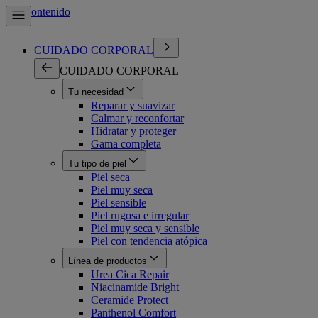
Ir al contenido
CUIDADO CORPORAL
CUIDADO CORPORAL
Tu necesidad
Reparar y suavizar
Calmar y reconfortar
Hidratar y proteger
Gama completa
Tu tipo de piel
Piel seca
Piel muy seca
Piel sensible
Piel rugosa e irregular
Piel muy seca y sensible
Piel con tendencia atópica
Línea de productos
Urea Cica Repair
Niacinamide Bright
Ceramide Protect
Panthenol Comfort